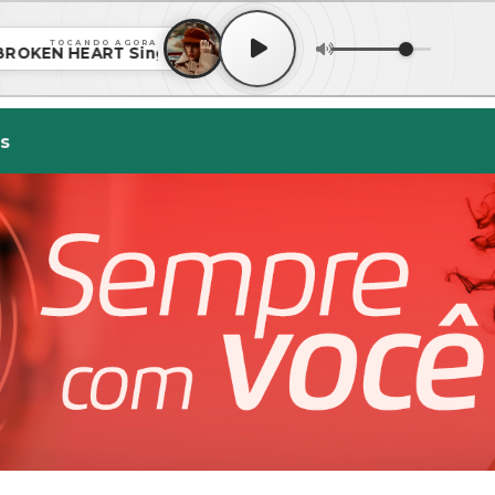
TOCANDO AGORA
OKEN HEART Single • TAYLOR SWIFT - I CAN DO IT WITH 
s