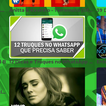
30 ARTESANATOS QUE TE FARÃO PARECER SUPER DESCOLADO
Anitta & Kevinho - Terremoto (Official Music Video)
i B
12 Dicas e Truques no WhatsApp que você precisa conhecer
Jorge e Mateus - Nocaute (Webclipe Studio Vip)