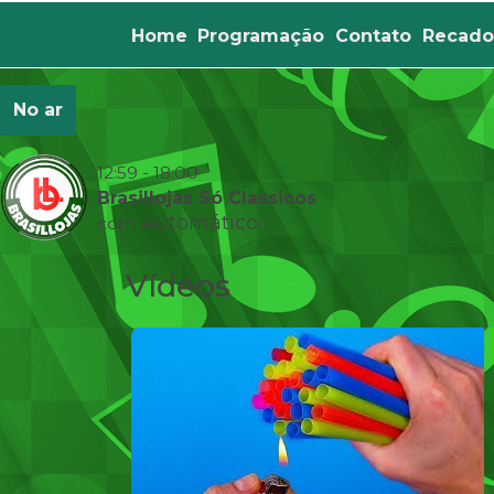
Home
Programação
Contato
Recado
No ar
12:59 - 18:00
Brasillojas Só Classicos
Automático
com
Vídeos