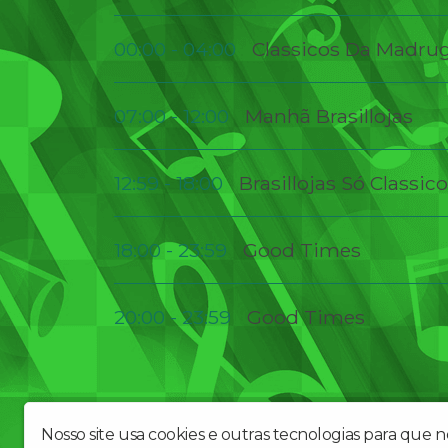
00:00 - 04:00
Classicos Da Madru
07:00 - 12:00
Manhã Brasillojas
12:59 - 18:00
Brasillojas Só Classic
18:00 - 23:59
Good Times
20:00 - 23:59
Good Times
rede de lojas de departamentos
Nosso site usa cookies e outras tecnologias para que 