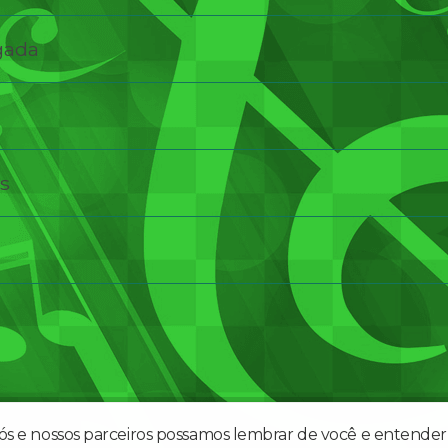
gada
os
nós e nossos parceiros possamos lembrar de você e entender 