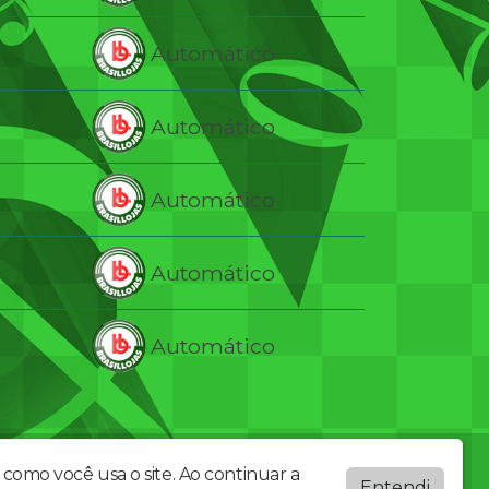
Automático
Automático
Automático
Automático
Automático
como você usa o site. Ao continuar a
Entendi