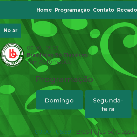
Home
Programação
Contato
Recado
No ar
00:00 - 05:59
Brasillojas Só Classicos
Automático
com
Programação
Domingo
Segunda-
feira
Brasillojas Só Classi
00:00 - 05:59