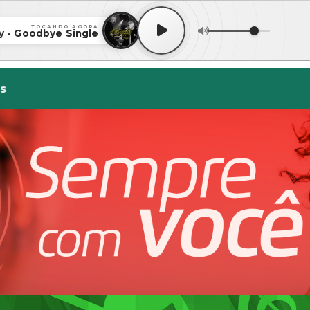
TOCANDO AGORA
ly - Goodbye Single
s